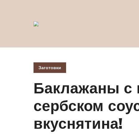
Заготовки
Баклажаны с 
сербском соу
вкуснятина!