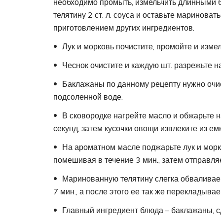
необходимо промыть, измельчить длинными б
телятину 2 ст. л. соуса и оставьте мариноват
приготовлением других ингредиентов.
Лук и морковь почистите, промойте и изме
Чеснок очистите и каждую шт. разрежьте на
Баклажаны по данному рецепту нужно очис
подсоленной воде.
В сковородке нагрейте масло и обжарьте н
секунд, затем кусочки овощи извлеките из ем
На ароматном масле поджарьте лук и морк
помешивая в течение 3 мин., затем отправля
Маринованную телятину слегка обваливае
7 мин., а после этого ее так же перекладывае
Главный ингредиент блюда – баклажаны, сд