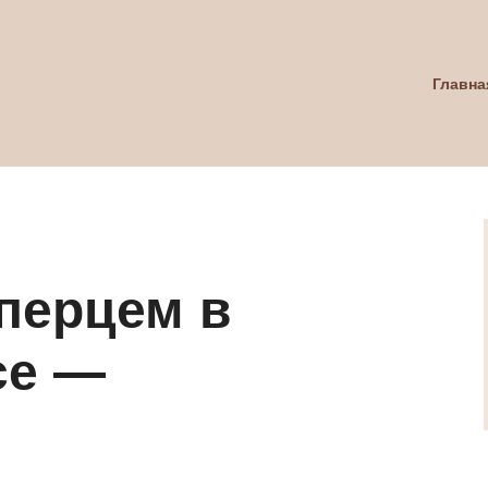
Главна
перцем в
се —