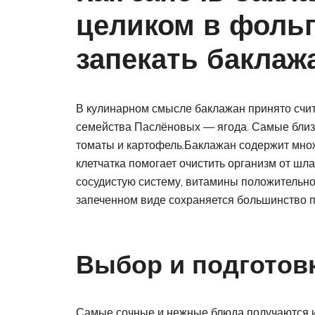
целиком в фольг
запекать баклаж
В кулинарном смысле баклажан принято счит
семейства Паслёновых — ягода. Самые близк
томаты и картофель.Баклажан содержит мно
клетчатка помогает очистить организм от шл
сосудистую систему, витамины положительно
запеченном виде сохраняется большинство п
Выбор и подготов
Самые сочные и нежные блюда получаются из