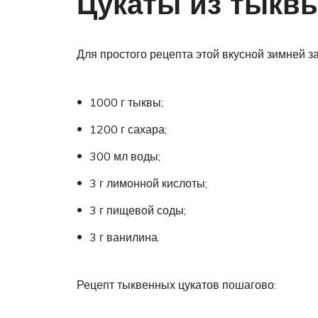
Цукаты из тыквы
Для простого рецепта этой вкусной зимней за
1000 г тыквы;
1200 г сахара;
300 мл воды;
3 г лимонной кислоты;
3 г пищевой соды;
3 г ванилина.
Рецепт тыквенных цукатов пошагово: