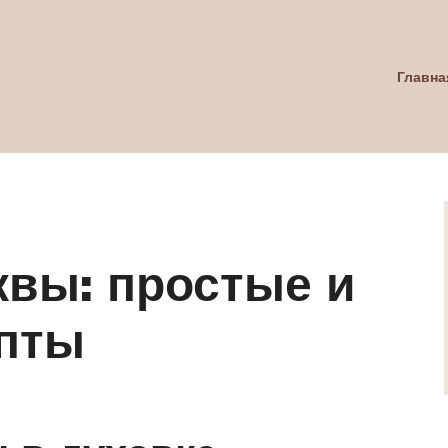
Главна
квы: простые и
пты