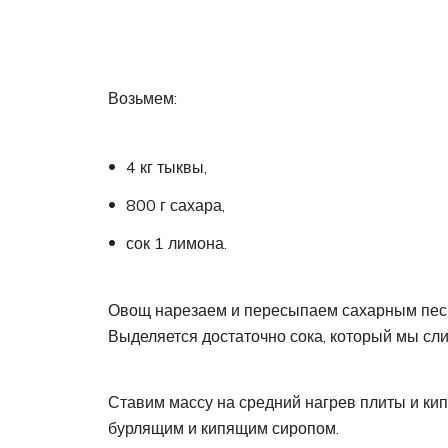
Возьмем:
4 кг тыквы,
800 г сахара,
сок 1 лимона.
Овощ нарезаем и пересыпаем сахарным песко
Выделяется достаточно сока, который мы сл
Ставим массу на средний нагрев плиты и ки
бурлящим и кипящим сиропом.