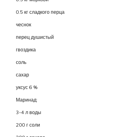
0.5 кг сладкого перца
чеснок
перец душистый
гвоздика
соль
сахар
уксус 6 %
Маринад:
3-4 л воды
200 г соли