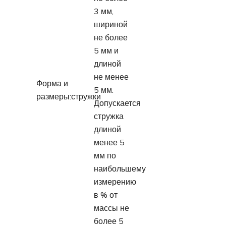
3 мм,
шириной
не более
5 мм и
длиной
не менее
Форма и
5 мм.
размеры:стружки
Допускается
стружка
длиной
менее 5
мм по
наибольшему
измерению
в % от
массы не
более 5