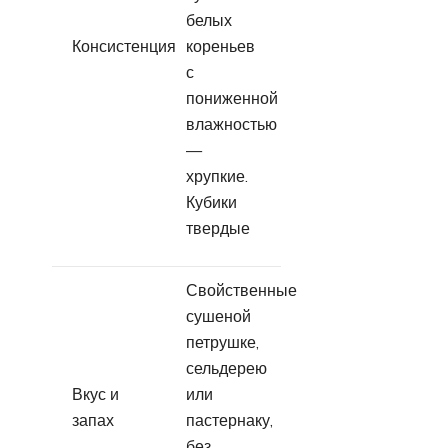
белых
Консистенция
кореньев
с
пониженной
влажностью
—
хрупкие.
Кубики
твердые
Свойственные
сушеной
петрушке,
сельдерею
Вкус и
или
запах
пастернаку,
без