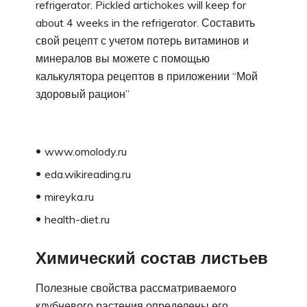
refrigerator. Pickled artichokes will keep for
about 4 weeks in the refrigerator. Составить
свой рецепт с учетом потерь витаминов и
минералов вы можете с помощью
калькулятора рецептов в приложении “Мой
здоровый рацион”
www.omolody.ru
eda.wikireading.ru
mireyka.ru
health-diet.ru
Химический состав листьев
Полезные свойства рассматриваемого
клубневого растения определены его