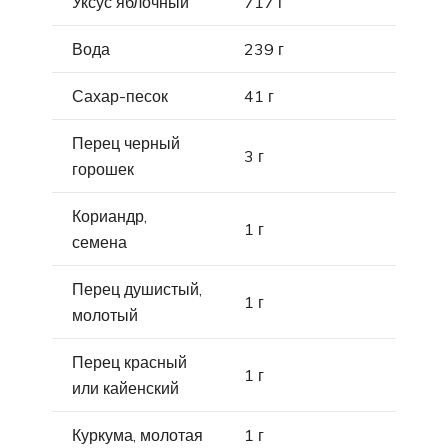
Уксус яблочный
717 г
Вода
239 г
Сахар-песок
41 г
Перец черный
3 г
горошек
Кориандр,
1 г
семена
Перец душистый,
1 г
молотый
Перец красный
1 г
или кайенский
Куркума, молотая
1 г