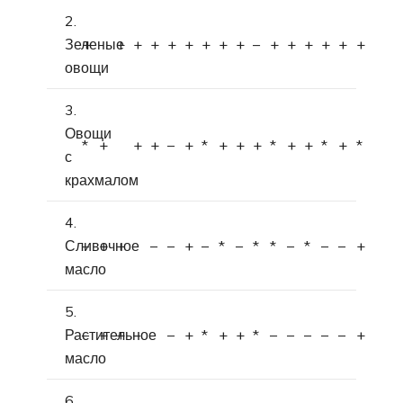
2.
Зеленые
+
+
+
+
+
+
+
+
+
–
+
+
+
+
+
+
овощи
3.
Овощи
*
+
+
+
–
+
*
+
+
+
*
+
+
*
+
*
с
крахмалом
4.
Сливочное
–
+
+
–
–
+
–
*
–
*
*
–
*
–
–
+
масло
5.
Растительное
–
+
+
–
–
+
*
+
+
*
–
–
–
–
–
+
масло
6.