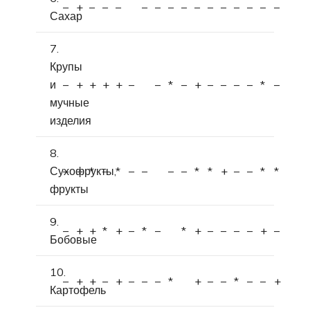
–
+
–
–
–
–
–
–
–
–
–
–
–
–
–
–
Сахар
7.
Крупы
и
–
+
+
+
+
–
–
*
–
+
–
–
–
–
*
–
мучные
изделия
8.
Сухофрукты,
–
+
*
–
*
–
–
–
–
*
*
+
–
–
*
*
фрукты
9.
–
+
+
*
+
–
*
–
*
+
–
–
–
–
+
–
Бобовые
10.
–
+
+
–
+
–
–
–
*
+
–
–
*
–
–
+
Картофель