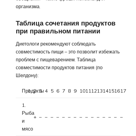
организма.
Таблица сочетания продуктов
при правильном питании
Диетологи рекомендуют соблюдать
совместимость пищи – это позволит избежать
проблем с пищеварением. Таблица
совместимости продуктов питания (по
Шелдону):
Продукты
1
2
3
4
5
6
7
8
9
10
11
12
13
14
15
16
17
1.
Рыба
+
–
–
–
–
–
–
–
–
–
–
–
–
–
–
–
и
мясо