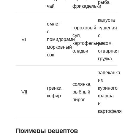
рыба
чай
фрикадельки
капуста
омлет
гороховый
тушеная
с
суп,
с
VI
помидорами,
картофельные
рисом,
морковный
оладьи
отварная
сок
грудка
запеканка
из
солянка,
гренки,
куриного
VII
рыбный
кефир
фарша
пирог
и
картофеля
Примеры рецептов