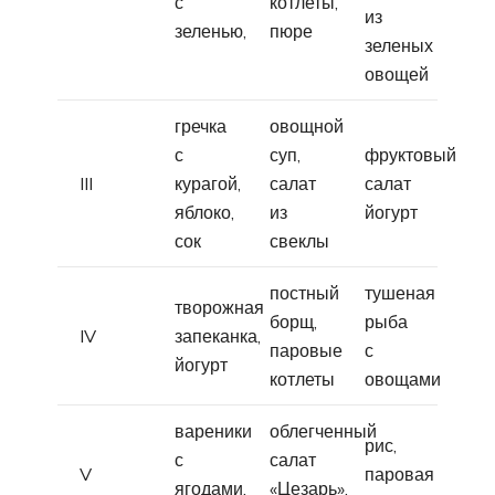
с
котлеты,
из
зеленью,
пюре
зеленых
овощей
гречка
овощной
с
суп,
фруктовый
III
курагой,
салат
салат
яблоко,
из
йогурт
сок
свеклы
постный
тушеная
творожная
борщ,
рыба
IV
запеканка,
паровые
с
йогурт
котлеты
овощами
вареники
облегченный
рис,
с
салат
V
паровая
ягодами,
«Цезарь»,