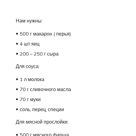
Нам нужны:
500 г макарон ( перья)
4 шт яиц
200 – 250 г сыра
Для соуса:
1 л молока
70 г сливочного масла
70 г муки
соль, перец, специи
Для мясной прослойки:
500 г мясного фарша