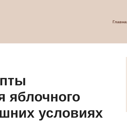
Главна
епты
я яблочного
ашних условиях