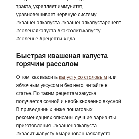
тракта, укрепляет иммунитет,
уравновешивает нервную систему
#квашенаякапуста #квашенаякапустарецепт
#соленаякапуста #каксолитькапусту
#соленье #рецепты #еда
Быстрая квашеная капуста
горячим рассолом
О том, как квасить
капусту со столовым
или
яблочным уксусом и без него, читайте в
статье. По таким рецептам закуска
получается сочной и необыкновенно вкусной.
В приведенных ниже пошаговых
рекомендациях описаны лучшие варианты
приготовления. #квашенаякапуста
#кваситькапусту #маринованнаякапуста