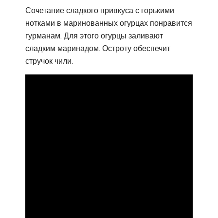
Сочетание сладкого привкуса с горькими
нотками в маринованных огурцах понравится
гурманам. Для этого огурцы заливают
сладким маринадом. Остроту обеспечит
стручок чили.