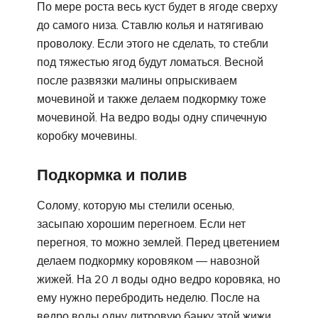
По мере роста весь куст будет в ягоде сверху
до самого низа. Ставлю колья и натягиваю
проволоку. Если этого не сделать, то стебли
под тяжестью ягод будут ломаться. Весной
после развязки малины опрыскиваем
мочевиной и также делаем подкормку тоже
мочевиной. На ведро воды одну спичечную
коробку мочевины.
Подкормка и полив
Солому, которую мы стелили осенью,
засыпаю хорошим перегноем. Если нет
перегноя, то можно землей. Перед цветением
делаем подкормку коровяком — навозной
жижей. На 20 л воды одно ведро коровяка, но
ему нужно перебродить неделю. После на
ведро воды одну литровую банку этой жижи.