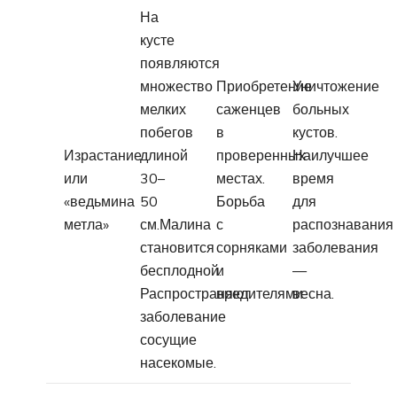
На
кусте
появляются
множество
Приобретение
Уничтожение
мелких
саженцев
больных
побегов
в
кустов.
Израстание
длиной
проверенных
Наилучшее
или
30–
местах.
время
«ведьмина
50
Борьба
для
метла»
см.Малина
с
распознавания
становится
сорняками
заболевания
бесплодной.
и
—
Распространяют
вредителями.
весна.
заболевание
сосущие
насекомые.