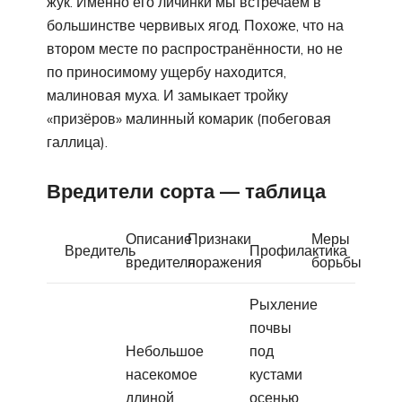
жук. Именно его личинки мы встречаем в
большинстве червивых ягод. Похоже, что на
втором месте по распространённости, но не
по приносимому ущербу находится,
малиновая муха. И замыкает тройку
«призёров» малинный комарик (побеговая
галлица).
Вредители сорта — таблица
Описание
Признаки
Меры
Вредитель
Профилактика
вредителя
поражения
борьбы
Рыхление
почвы
Небольшое
под
насекомое
кустами
длиной
осенью