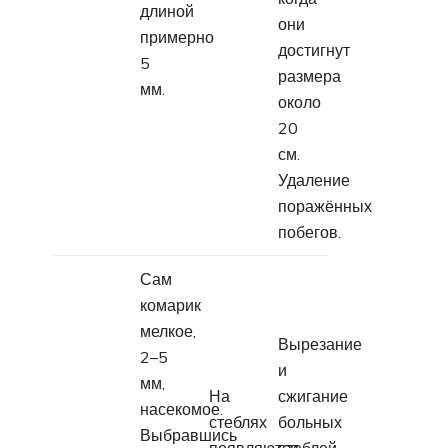
длиной
они
примерно
достигнут
5
размера
мм.
около
20
см.
Удаление
поражённых
побегов.
Сам
комарик
мелкое,
Вырезание
2–5
и
мм,
На
сжигание
насекомое.
стеблях
больных
Выбравшись
появляются
стеблей.