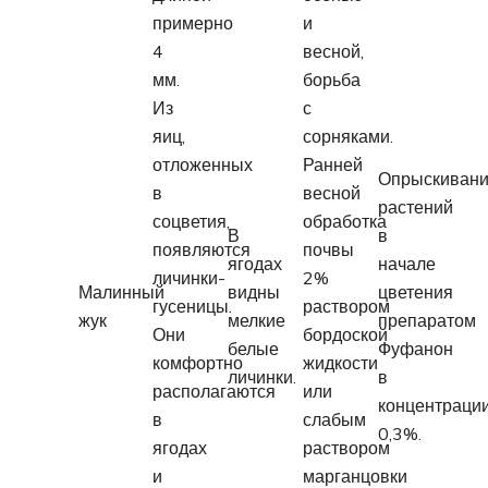
примерно
и
4
весной,
мм.
борьба
Из
с
яиц,
сорняками.
отложенных
Ранней
Опрыскиван
в
весной
растений
соцветия,
обработка
В
в
появляются
почвы
ягодах
начале
личинки-
2%
Малинный
видны
цветения
гусеницы.
раствором
жук
мелкие
препаратом
Они
бордоской
белые
Фуфанон
комфортно
жидкости
личинки.
в
располагаются
или
концентраци
в
слабым
0,3%.
ягодах
раствором
и
марганцовки