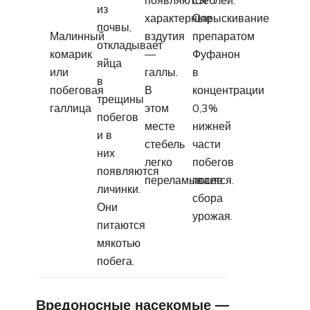
из
характерные
Опрыскивание
почвы,
Малинный
вздутия
препаратом
откладывает
комарик
—
Фуфанон
яйца
или
галлы.
в
в
побеговая
В
концентрации
трещины
галлица
этом
0,3%
побегов
месте
нижней
и в
стебель
части
них
легко
побегов
появляются
переламывается.
после
личинки.
сбора
Они
урожая.
питаются
мякотью
побега.
Вредоносные насекомые —