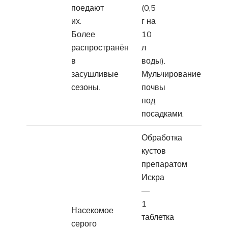
поедают
(0,5
их.
г на
Более
10
распространён
л
в
воды).
засушливые
Мульчирование
сезоны.
почвы
под
посадками.
Обработка
кустов
препаратом
Искра
—
1
Насекомое
таблетка
серого