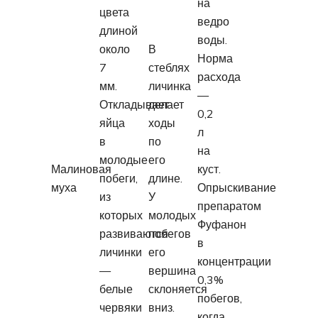
на
цвета
ведро
длиной
воды.
около
В
Норма
7
стеблях
расхода
мм.
личинка
—
Откладывает
делает
0,2
яйца
ходы
л
в
по
на
молодые
его
Малиновая
куст.
побеги,
длине.
муха
Опрыскивание
из
У
препаратом
которых
молодых
Фуфанон
развиваются
побегов
в
личинки
его
концентрации
—
вершина
0,3%
белые
склоняется
побегов,
червяки
вниз.
когда