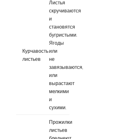
Листья
скручиваются
и
становятся
бугристыми.
Ягоды
Курчавость
или
листьев
не
завязываются,
или
вырастают
мелкими
и
сухими.
Прожилки
листьев
бледнеют,