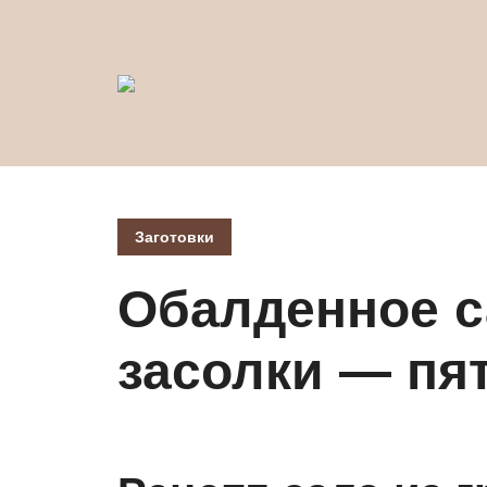
Заготовки
Обалденное с
засолки — пя