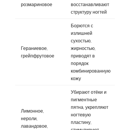
розмариновое
восстанавливают
структуру ногтей
Борются с
излишней
сухостью,
Гераниевое,
жирностью,
грейпфрутовое
приводят в
порядок
комбинированную
кожу
Убирают отёки и
пигментные
пятна, укрепляют
Лимонное,
ногтевую
нероли,
пластину,
лавандовое,
стимулируют