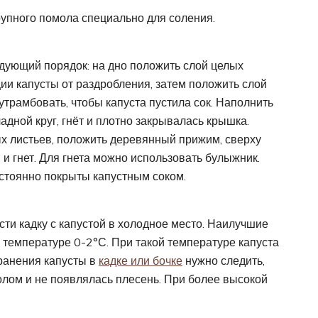
крупного помола специально для соления.
едующий порядок: на дно положить слой целых
ии капусты от раздробления, затем положить слой
утрамбовать, чтобы капуста пустила сок. Наполнить
ладной круг, гнёт и плотно закрывалась крышка.
х листьев, положить деревянный прижим, сверху
и гнет. Для гнета можно использовать булыжник.
стоянно покрыты капустным соком.
ти кадку с капустой в холодное место. Наилучшие
 температуре 0-2°С. При такой температуре капуста
хранения капусты в
кадке или бочке
нужно следить,
олом и не появлялась плесень. При более высокой