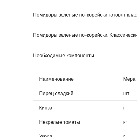
Помидоры зеленые по-корейски готовят клас
Помидоры зеленые по-корейски. Классически
Необходимые компоненты:
Наименование
Мера 
Перец сладкий
шт.
Кинза
г
Незрелые томаты
кг
Укроп
г