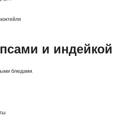
 коктейля
псами и индейкой
чными блюдами.
ты: