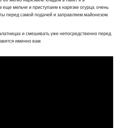
еще мельче и приступаем к нарезке огурца, очень
ты перед самой подачей и заправляем майонезом.
алатницах и смешивать уже непосредственно перед
равится именно вам.