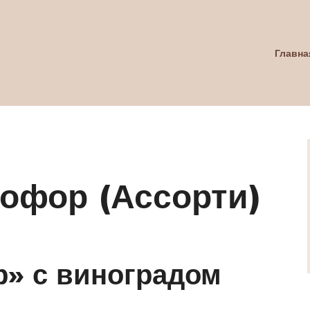
Главна
офор (Ассорти)
р» с виноградом