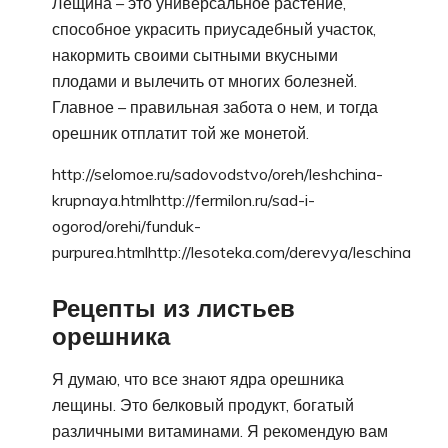
Лещина – это универсальное растение,
способное украсить приусадебный участок,
накормить своими сытными вкусными
плодами и вылечить от многих болезней.
Главное – правильная забота о нем, и тогда
орешник отплатит той же монетой.
http://selomoe.ru/sadovodstvo/oreh/leshchina-
krupnaya.htmlhttp://fermilon.ru/sad-i-
ogorod/orehi/funduk-
purpurea.htmlhttp://lesoteka.com/derevya/leschina
Рецепты из листьев
орешника
Я думаю, что все знают ядра орешника
лещины. Это белковый продукт, богатый
различными витаминами. Я рекомендую вам