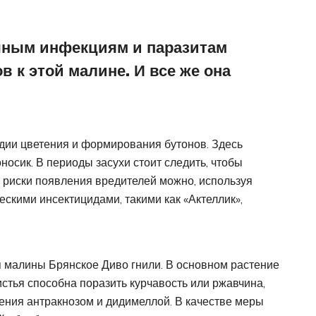
чным инфекциям и паразитам
 к этой малине. И все же она
дии цветения и формирования бутонов. Здесь
носик. В периоды засухи стоит следить, чтобы
ь риски появления вредителей можно, используя
кими инсектицидами, такими как «Актеллик»,
 малины Брянское Диво гнили. В основном растение
истья способна поразить курчавость или ржавчина,
ения антракнозом и дидимеллой. В качестве меры