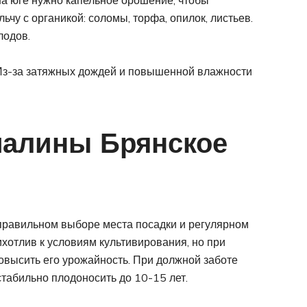
на юге нужно капельное орошение, чтобы
ьчу с органикой: соломы, торфа, опилок, листьев.
лодов.
 Из-за затяжных дождей и повышенной влажности
малины Брянское
правильном выборе места посадки и регулярном
ихотлив к условиям культивирования, но при
высить его урожайность. При должной заботе
табильно плодоносить до 10-15 лет.