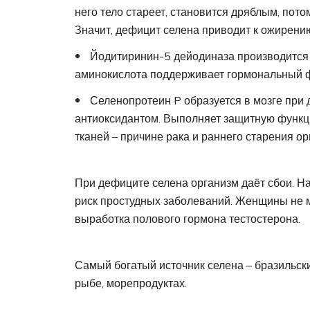
него тело стареет, становится дряблым, пот
Значит, дефицит селена приводит к ожирени
Йодитиринин-5 дейодиназа производится 
аминокислота поддерживает гормональный ф
Селенопротеин P образуется в мозге при
антиоксидантом. Выполняет защитную функци
тканей – причине рака и раннего старения ор
При дефиците селена организм даёт сбои. Н
риск простудных заболеваний. Женщины не м
выработка полового гормона тестостерона.
Самый богатый источник селена – бразильск
рыбе, морепродуктах.