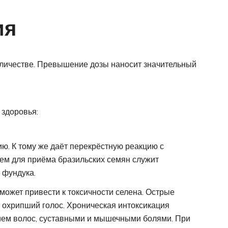
ия
личестве. Превышение дозы наносит значительный
 здоровья:
ю. К тому же даёт перекрёстную реакцию с
ем для приёма бразильских семян служит
 фундука.
ожет привести к токсичности селена. Острые
, охрипший голос. Хроническая интоксикация
ием волос, суставными и мышечными болями. При