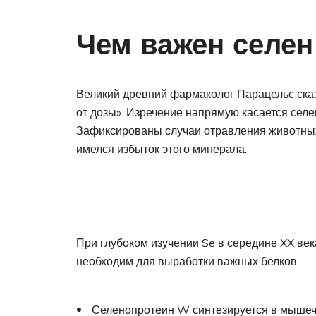
Чем важен селен
Великий древний фармаколог Парацельс сказал
от дозы». Изречение напрямую касается селе
Зафиксированы случаи отравления животных,
имелся избыток этого минерала.
При глубоком изучении Se в середине XX ве
необходим для выработки важных белков:
Селенопротеин W синтезируется в мышечн