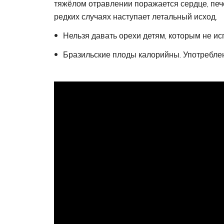
тяжёлом отравлении поражается сердце, печ
редких случаях наступает летальный исход.
Нельзя давать орехи детям, которым не ис
Бразильские плоды калорийны. Употреблен