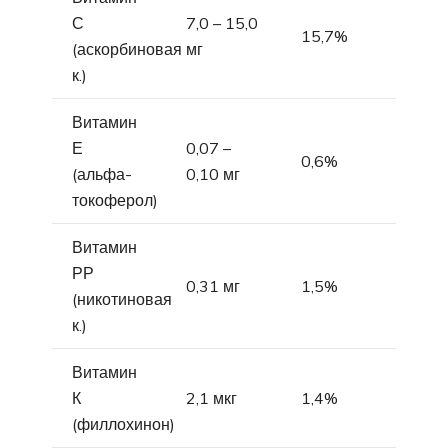
С
7,0 – 15,0
15,7%
(аскорбиновая
мг
к.)
Витамин
Е
0,07 –
0,6%
(альфа-
0,10 мг
токоферол)
Витамин
РР
0,31 мг
1,5%
(никотиновая
к.)
Витамин
К
2,1 мкг
1,4%
(филлохинон)