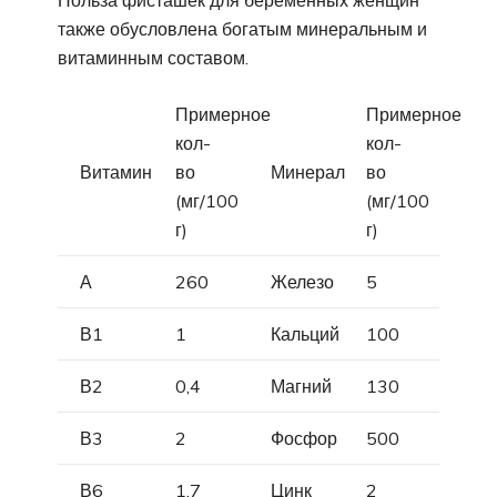
Польза фисташек для беременных женщин
также обусловлена богатым минеральным и
витаминным составом.
Примерное
Примерное
кол-
кол-
Витамин
во
Минерал
во
(мг/100
(мг/100
г)
г)
А
260
Железо
5
В1
1
Кальций
100
В2
0,4
Магний
130
В3
2
Фосфор
500
В6
1,7
Цинк
2