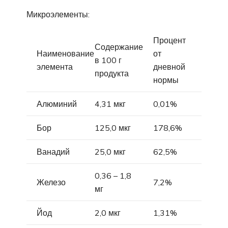
Микроэлементы:
Процент
Содержание
Наименование
от
в 100 г
элемента
дневной
продукта
нормы
Алюминий
4,31 мкг
0,01%
Бор
125,0 мкг
178,6%
Ванадий
25,0 мкг
62,5%
0,36 – 1,8
Железо
7,2%
мг
Йод
2,0 мкг
1,31%