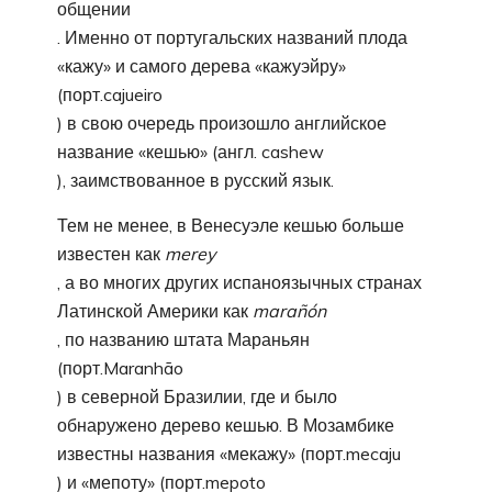
общении
. Именно от португальских названий плода
«кажу» и самого дерева «кажуэйру»
(порт.cajueiro
) в свою очередь произошло английское
название «кешью» (англ. cashew
), заимствованное в русский язык.
Тем не менее, в Венесуэле кешью больше
известен как
merey
, а во многих других испаноязычных странах
Латинской Америки как
marañón
, по названию штата Мараньян
(порт.Maranhão
) в северной Бразилии, где и было
обнаружено дерево кешью. В Мозамбике
известны названия «мекажу» (порт.mecaju
) и «мепоту» (порт.mepoto