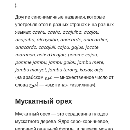
).
Другие синонимичные названия, которые
употребляются в разных странах и на разных
языках:
cashu, casho, acajuiba, acajou,
acajaiba, alcayoiba, anacarde, anacardier,
anacardo, cacajuil, cajou, gajus, jocote
maranon, noix d’acajou, pomme cajou,
pomme jambu, jambu golok, jambu mete,
jambu monyet, jambu terong, kasoy, ouja
(на арабском عوج — множественное число от
слова أعوج — «вмятина», «извилина»).
Мускатный орех
Мускатный орех — это сердцевина плодов
мускатного дерева. Ядро серо-коричневое,
неровной овальной формы, в разрезе можно