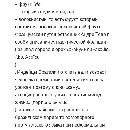
– фрукт; ´
ác
– который соединяется;
aiú
– волокнистый; то есть фрукт, который
состоит из волокон; волокнистый фрукт.
Французский путешественник Андре Теве в
своём описании Антарктической Франции
называл дерево и орех «акайу» или «акайю»
(фр. Acaïou
)
. Индейцы Бразилии отсчитывали возраст
человека временами цветения или сбора
урожая, поэтому слово «кажу»
ассоциировалось у них с понятием «год
жизни» (порт.ano de vida
), и такое значение сохранилось в
бразильском варианте разговорного
португальского языка при неформальном