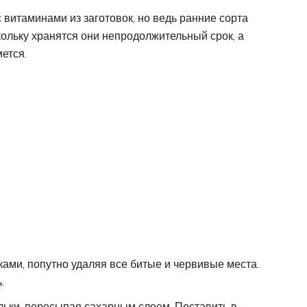
с витаминами из заготовок, но ведь ранние сорта
кольку хранятся они непродолжительный срок, а
ется.
ами, попутно удаляя все битые и червивые места.
.
ьки, пересыпая сахарным слоем. Поставить в