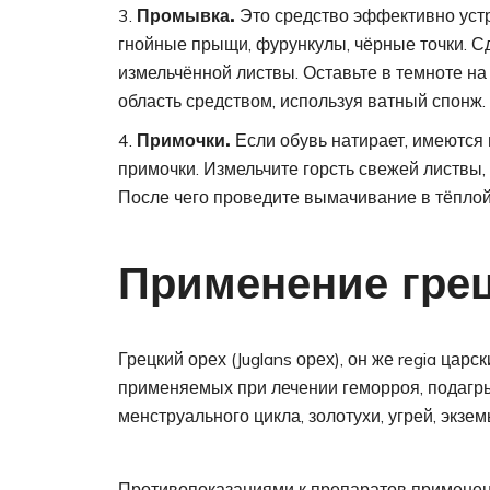
Промывка.
Это средство эффективно уст
гнойные прыщи, фурункулы, чёрные точки. Сде
измельчённой листвы. Оставьте в темноте н
область средством, используя ватный спонж.
Примочки.
Если обувь натирает, имеются 
примочки. Измельчите горсть свежей листвы,
После чего проведите вымачивание в тёплой
Применение грец
Грецкий орех (Juglans орех), он же regia цар
применяемых при лечении геморроя, подагры
менструального цикла, золотухи, угрей, экзем
Противопоказаниями к препаратов применен