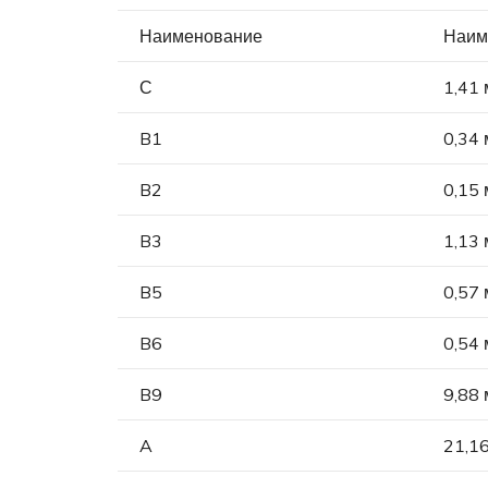
Наименование
Наим
С
1,41 
B1
0,34 
B2
0,15 
B3
1,13 
B5
0,57 
B6
0,54 
B9
9,88 
A
21,1