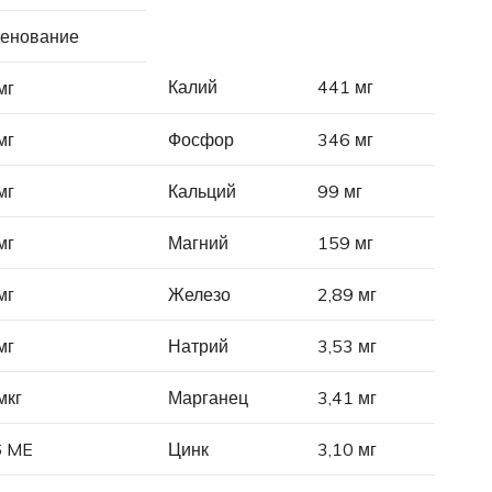
енование
Калий
441 мг
мг
мг
Фосфор
346 мг
мг
Кальций
99 мг
мг
Магний
159 мг
мг
Железо
2,89 мг
мг
Натрий
3,53 мг
мкг
Марганец
3,41 мг
6 ME
Цинк
3,10 мг