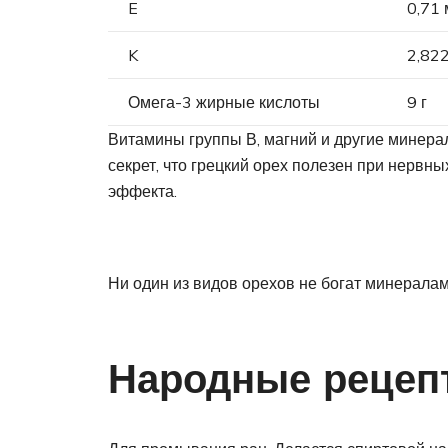
E
0,71 
K
2,822
Омега-3 жирные кислоты
9 г
Витамины группы В, магний и другие минерал
секрет, что грецкий орех полезен при нервн
эффекта.
Ни один из видов орехов не богат минералами
Народные рецеп