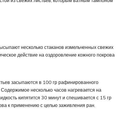
стой из свежих листьев, которым ватным тампоном
высыпают несколько стаканов измельченных свежих
тическое действие на оздоровление кожного покрова
стьев засыпаются в 100 гр рафинированного
. Содержимое несколько часов нагревается на
идкость кипятится 30 минут и спешивается с 15 гр
ова к применению с целью заживления ран.