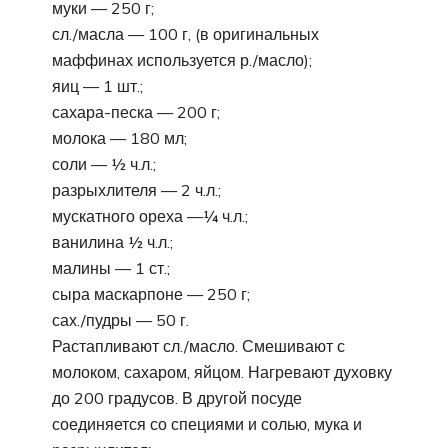
муки — 250 г;
сл./масла — 100 г, (в оригинальных
маффинах используется р./масло);
яиц — 1 шт.;
сахара-песка — 200 г;
молока — 180 мл;
соли — ½ ч.л.;
разрыхлителя — 2 ч.л.;
мускатного ореха —¼ ч.л.;
ванилина ½ ч.л.;
малины — 1 ст.;
сыра маскарпоне — 250 г;
сах./пудры — 50 г.
Растапливают сл./масло. Смешивают с
молоком, сахаром, яйцом. Нагревают духовку
до 200 градусов. В другой посуде
соединяется со специями и солью, мука и