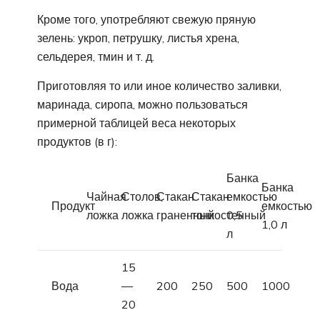
Кроме того, употребляют свежую пряную
зелень: укроп, петрушку, листья хрена,
сельдерея, тмин и т. д.
Приготовляя то или иное количество заливки,
маринада, сиропа, можно пользоваться
примерной таблицей веса некоторых
продуктов (в г):
Банка
Банка
Чайная
Столов,
Стакан
Стакан
емкостью
Продукт
емкостью
ложка
ложка
граненный
тонкостенный
0,5
1,0 л
л
15
Вода
—
200
250
500
1000
20