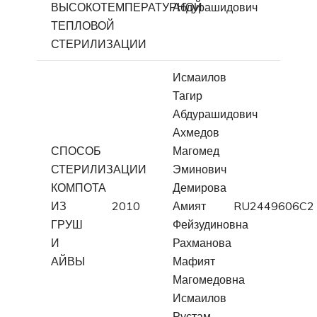
ВЫСОКОТЕМПЕРАТУРНОЙ
Абдурашидович
ТЕПЛОВОЙ
СТЕРИЛИЗАЦИИ
Исмаилов
Тагир
Абдурашидович
Ахмедов
СПОСОБ
Магомед
СТЕРИЛИЗАЦИИ
Эминович
КОМПОТА
Демирова
ИЗ
2010
Амият
RU2449606C2
ГРУШ
Фейзудиновна
И
Рахманова
АЙВЫ
Мафият
Магомедовна
Исмаилов
Рустам