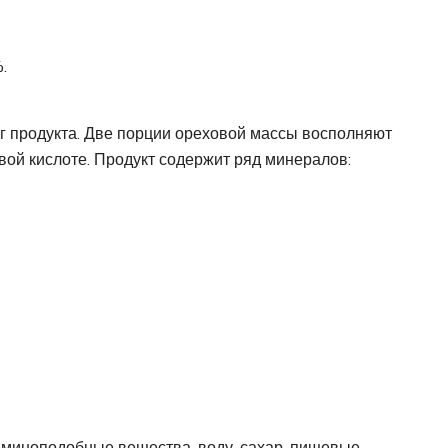
.
 г продукта. Две порции ореховой массы восполняют
вой кислоте. Продукт содержит ряд минералов:
аминоподобные вещества, воду, сахар, пищевые