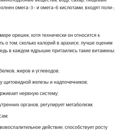
полнен омега-3- и омега-6 кислотами, входят поли-,
ире орешек, хотя технически он относится к
ь о том, сколько калорий в арахисе, лучше оценим
ведь в каждом ядрышке притаились такие витамины:
елков, жиров и углеводов;
у щитовидной железы и надпочечников;
рживает нервную систему;
тренних органов, регулирует метаболизм;
сам;
овоспалительное действие, способствует росту