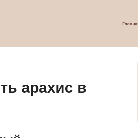
Главна
ть арахис в