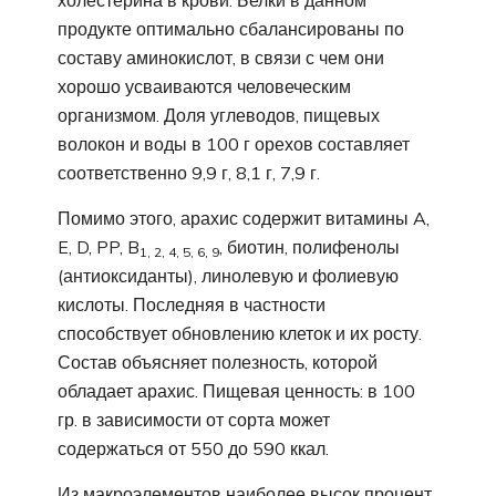
холестерина в крови. Белки в данном
продукте оптимально сбалансированы по
составу аминокислот, в связи с чем они
хорошо усваиваются человеческим
организмом. Доля углеводов, пищевых
волокон и воды в 100 г орехов составляет
соответственно 9,9 г, 8,1 г, 7,9 г.
Помимо этого, арахис содержит витамины A,
E, D, PP, B
, биотин, полифенолы
1, 2, 4, 5, 6, 9
(антиоксиданты), линолевую и фолиевую
кислоты. Последняя в частности
способствует обновлению клеток и их росту.
Состав объясняет полезность, которой
обладает арахис. Пищевая ценность: в 100
гр. в зависимости от сорта может
содержаться от 550 до 590 ккал.
Из макроэлементов наиболее высок процент