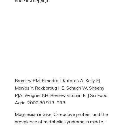
болезни сердца.
Bramley PM, Elmadfa I, Kafatos A, Kelly FJ,
Manios Y, Roxboroug HE, Schuch W, Sheehy
PJA, Wagner KH. Review vitamin E. J Sci Food
Agric. 2000;80:913–938.
Magnesium intake, C-reactive protein, and the
prevalence of metabolic syndrome in middle-