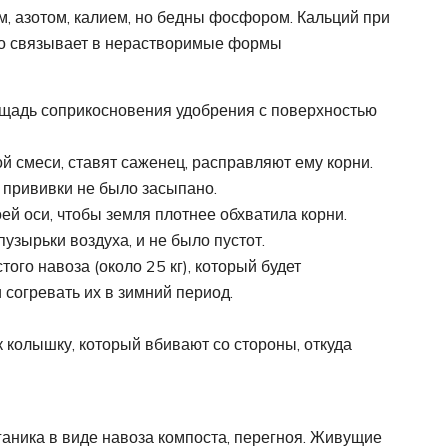
м, азотом, калием, но бедны фосфором. Кальций при
го связывает в нерастворимые формы
ощадь соприкосновения удобрения с поверхностью
й смеси, ставят саженец, расправляют ему корни.
 прививки не было засыпано.
й оси, чтобы земля плотнее обхватила корни.
зырьки воздуха, и не было пустот.
ого навоза (около 25 кг), который будет
согревать их в зимний период.
колышку, который вбивают со стороны, откуда
аника в виде навоза компоста, перегноя. Живущие