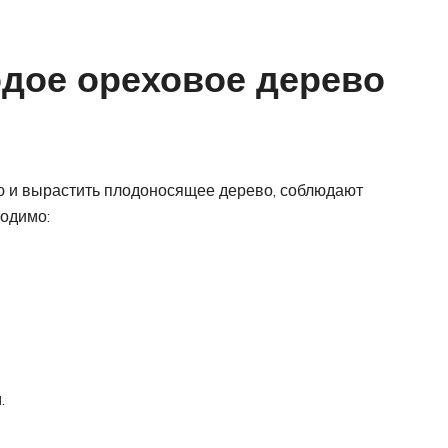
одое ореховое дерево
ью и вырастить плодоносящее дерево, соблюдают
ходимо:
.