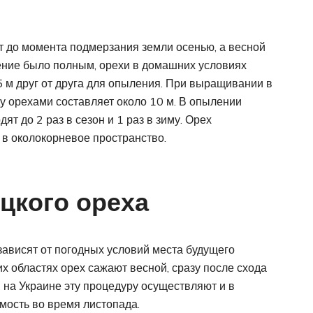
т до момента подмерзания земли осенью, а весной
ение было полным, орехи в домашних условиях
5 м друг от друга для опыления. При выращивании в
орехами составляет около 10 м. В опылении
ят до 2 раз в сезон и 1 раз в зиму. Орех
 в околокорневое пространство.
цкого ореха
зависят от погодных условий места будущего
х областях орех сажают весной, сразу после схода
и на Украине эту процедуру осуществляют и в
мость во время листопада.