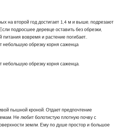
х на второй год достигает 1,4 м и выше, подрезают
Если подросшее деревце оставить без обрезки,
й питания вовремя и растение погибает..
т небольшую обрезку корня саженца
т небольшую обрезку корня саженца.
сивой пышной кроной. Отдает предпочтение
емам. Не любит болотистую плотную почву с
оверхности земли. Ему по душе простор и большое