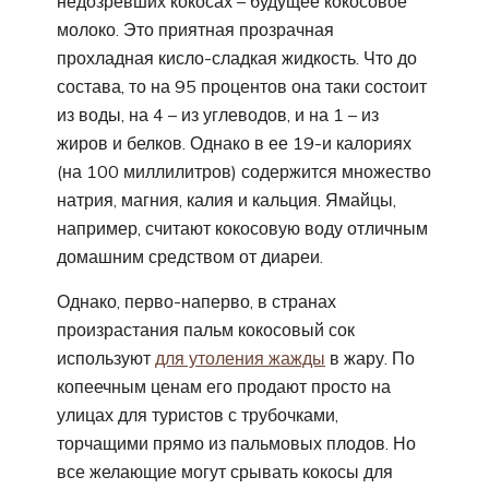
недозревших кокосах – будущее кокосовое
молоко. Это приятная прозрачная
прохладная кисло-сладкая жидкость. Что до
состава, то на 95 процентов она таки состоит
из воды, на 4 – из углеводов, и на 1 – из
жиров и белков. Однако в ее 19-и калориях
(на 100 миллилитров) содержится множество
натрия, магния, калия и кальция. Ямайцы,
например, считают кокосовую воду отличным
домашним средством от диареи.
Однако, перво-наперво, в странах
произрастания пальм кокосовый сок
используют
для утоления жажды
в жару. По
копеечным ценам его продают просто на
улицах для туристов с трубочками,
торчащими прямо из пальмовых плодов. Но
все желающие могут срывать кокосы для