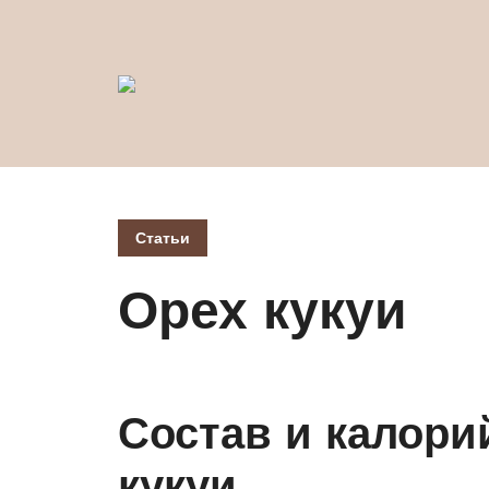
Статьи
Орех кукуи
Состав и калори
кукуи