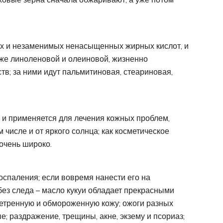
ых и незаменимых ненасыщенных жирных кислот, и
кже линоленовой и олеиновой, жизненно
в; за ними идут пальмитиновая, стеариновая,
 и применяется для лечения кожных проблем,
м числе и от яркого солнца; как косметическое
 очень широко.
оспаления; если вовремя нанести его на
без следа – масло кукуи обладает прекрасными
етренную и обмороженную кожу; ожоги разных
; раздражение, трещины, акне, экзему и псориаз;