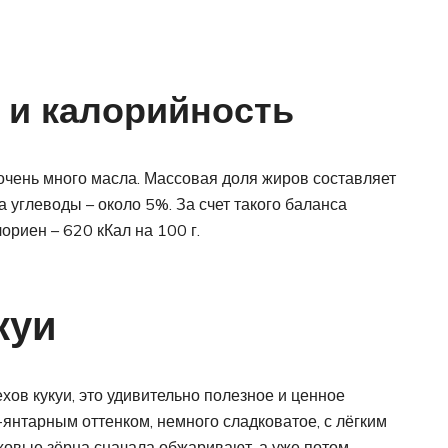
 и калорийность
очень много масла. Массовая доля жиров составляет
 углеводы – около 5%. За счет такого баланса
ориен – 620 кКал на 100 г.
куи
хов кукуи, это удивительно полезное и ценное
-янтарным оттенком, немного сладковатое, с лёгким
ховые зёрна сначала обжаривают, а уже потом