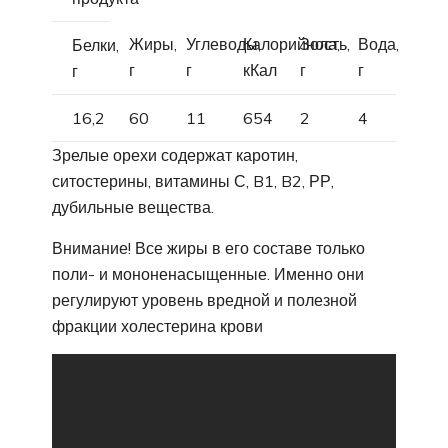
Жиры,
Углеводы,
Калорийность,
Зола,
Вода,
Белки,
г
г
кКал
г
г
г
16,2
60
11
654
2
4
Зрелые орехи содержат каротин,
ситостерины, витамины С, B1, B2, РР,
дубильные вещества.
Внимание! Все жиры в его составе только
поли- и мононенасыщенные. Именно они
регулируют уровень вредной и полезной
фракции холестерина крови