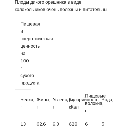
Плоды дикого орешника в виде
колокольчиков очень полезны и питательны.
Пищевая
и
энергетическая
ценность
на
100
г
сухого
продукта
Пищевые
Белки,
Жиры,
Углеводы,
Калорийность,
Вода,
волокна,
г
г
г
кКал
г
г
13
62,6
9,3
628
6
5