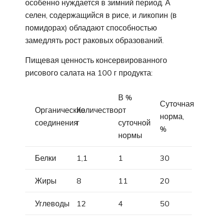
особенно нуждается в зимний период. А
селен, содержащийся в рисе, и ликопин (в
помидорах) обладают способностью
замедлять рост раковых образований.
Пищевая ценность консервированного
рисового салата на 100 г продукта:
В %
Суточная
Органические
Количество,
от
норма,
соединения
г
суточной
%
нормы
Белки
1,1
1
30
Жиры
8
11
20
Углеводы
12
4
50