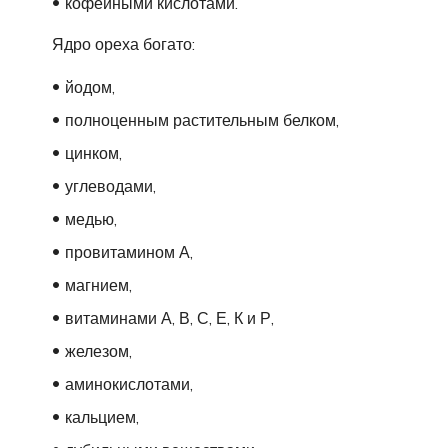
кофейными кислотами.
Ядро ореха богато:
йодом,
полноценным растительным белком,
цинком,
углеводами,
медью,
провитамином А,
магнием,
витаминами А, В, С, Е, К и Р,
железом,
аминокислотами,
кальцием,