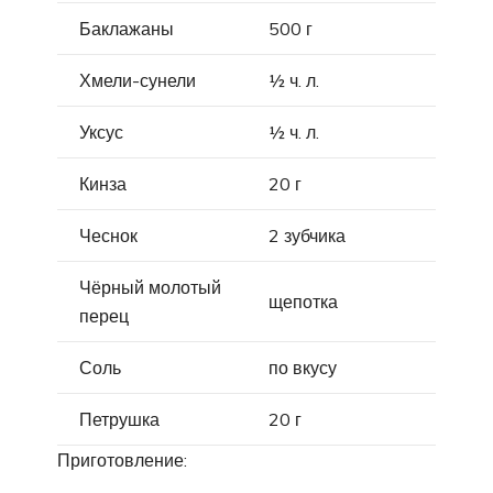
Баклажаны
500 г
Хмели-сунели
½ ч. л.
Уксус
½ ч. л.
Кинза
20 г
Чеснок
2 зубчика
Чёрный молотый
щепотка
перец
Соль
по вкусу
Петрушка
20 г
Приготовление: