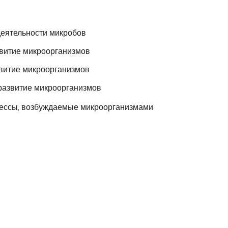
еятельности микробов
витие микроорганизмов
витие микроорганизмов
развитие микроорганизмов
цессы, возбуждаемые микроорганизмами