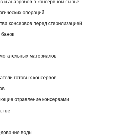
 и анаэробов в консервном сырье
огических операций
ва консервов перед стерилизацией
 банок
огательных материалов
тели готовых консервов
ов
ющие отравление консервами
дстве
едование воды