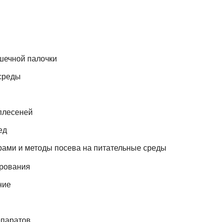
ечной палочки
среды
плесеней
ед
ами и методы посева на питательные среды
ирования
ние
епаратов