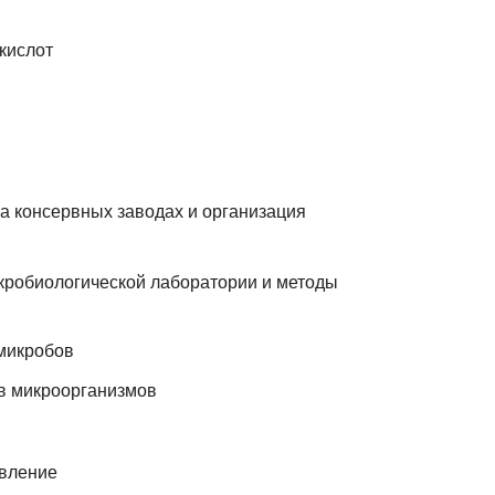
кислот
а консервных заводах и организация
икробиологической лаборатории и методы
микробов
в микроорганизмов
овление