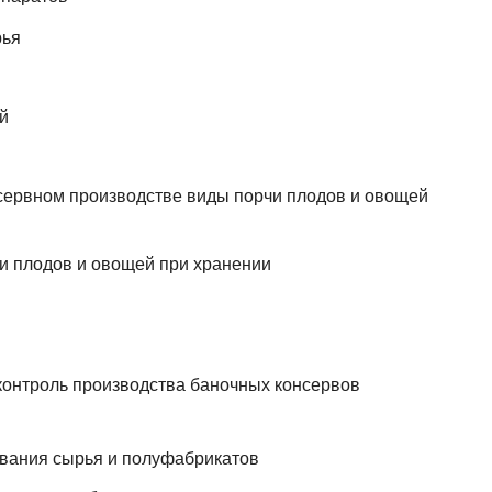
рья
й
рвном производстве виды порчи плодов и овощей
плодов и овощей при хранении
контроль производства баночных консервов
вания сырья и полуфабрикатов