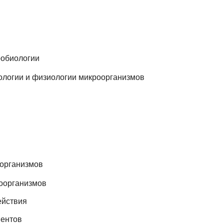
робиологии
фологии и физиологии микроорганизмов
организмов
роорганизмов
ействия
ентов