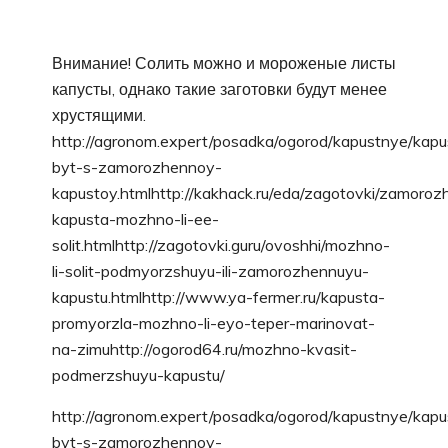
Внимание! Солить можно и мороженые листы
капусты, однако такие заготовки будут менее
хрустящими.
http://agronom.expert/posadka/ogorod/kapustnye/kapu
byt-s-zamorozhennoy-
kapustoy.htmlhttp://kakhack.ru/eda/zagotovki/zamoro
kapusta-mozhno-li-ee-
solit.htmlhttp://zagotovki.guru/ovoshhi/mozhno-
li-solit-podmyorzshuyu-ili-zamorozhennuyu-
kapustu.htmlhttp://www.ya-fermer.ru/kapusta-
promyorzla-mozhno-li-eyo-teper-marinovat-
na-zimuhttp://ogorod64.ru/mozhno-kvasit-
podmerzshuyu-kapustu/
http://agronom.expert/posadka/ogorod/kapustnye/kapu
byt-s-zamorozhennoy-