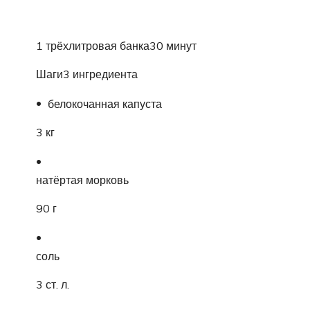
1 трёхлитровая банка30 минут
Шаги3 ингредиента
белокочанная капуста
3 кг
натёртая морковь
90 г
соль
3 ст. л.