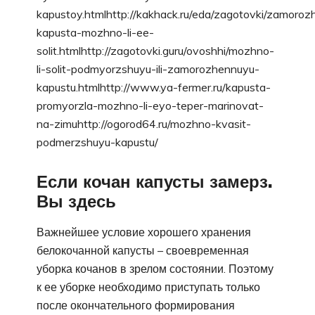
kapustoy.htmlhttp://kakhack.ru/eda/zagotovki/zamoro
kapusta-mozhno-li-ee-
solit.htmlhttp://zagotovki.guru/ovoshhi/mozhno-
li-solit-podmyorzshuyu-ili-zamorozhennuyu-
kapustu.htmlhttp://www.ya-fermer.ru/kapusta-
promyorzla-mozhno-li-eyo-teper-marinovat-
na-zimuhttp://ogorod64.ru/mozhno-kvasit-
podmerzshuyu-kapustu/
Если кочан капусты замерз.
Вы здесь
Важнейшее условие хорошего хранения
белокочанной капусты – своевременная
уборка кочанов в зрелом состоянии. Поэтому
к ее уборке необходимо приступать только
после окончательного формирования