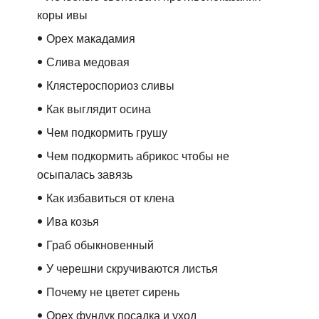
коры ивы
Орех макадамия
Слива медовая
Клястероспориоз сливы
Как выглядит осина
Чем подкормить грушу
Чем подкормить абрикос чтобы не
осыпалась завязь
Как избавиться от клена
Ива козья
Граб обыкновенный
У черешни скручиваются листья
Почему не цветет сирень
Орех фундук посадка и уход