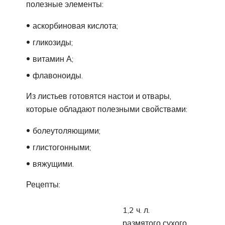
полезные элементы:
аскорбиновая кислота;
гликозиды;
витамин А;
флавоноиды.
Из листьев готовятся настои и отвары,
которые обладают полезными свойствами:
болеутоляющими;
глистогонными;
вяжущими.
Рецепты:
1,2 ч. л.
размятого сухого